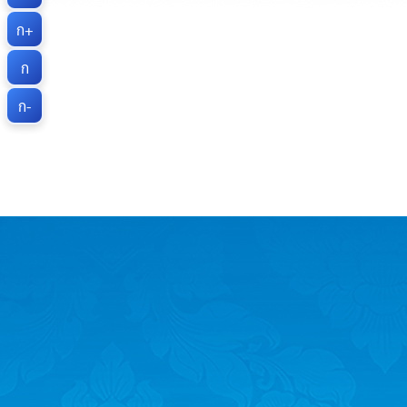
ก+
ก
ก-