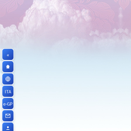
«
ITA
e-GP