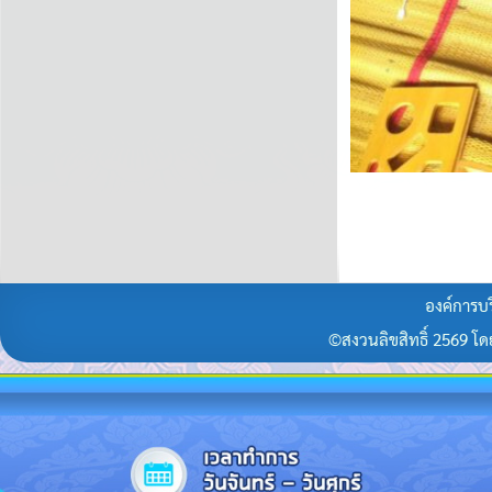
องค์การบร
©สงวนลิขสิทธิ์ 2569 โดยร