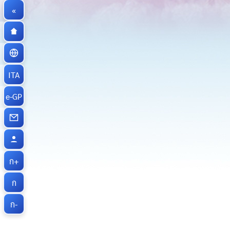
«
ITA
e-GP
ก+
ก
ก-