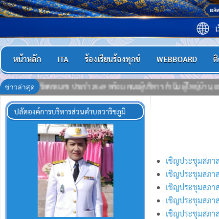
หน้าหลัก
ITA
ร้องเรียนร้องทุกข์
WEBBOARD
ต
ข่าวล่าสุด
่บ้าน,แพทย์ประจำตำบล สารวัตรกำนัน, ผู้ช่วยผู้ใหญ่บ้าน,ชุดรักษา ความปลอดภั
ปลัดองค์การบริหารส่วนตำบลวาริชภูมิ
เชิญประชุมสภาสม
เชิญประชุมสภาสม
เชิญประชุมสภาสมั
เชิญประชุมสภาสมั
เชิญประชุมสภาสมั