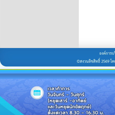
องค์การบร
©สงวนลิขสิทธิ์ 2569 โดยร