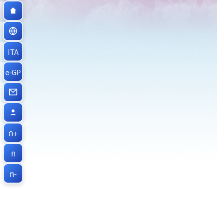
ITA
e-GP
ก+
ก
ก-