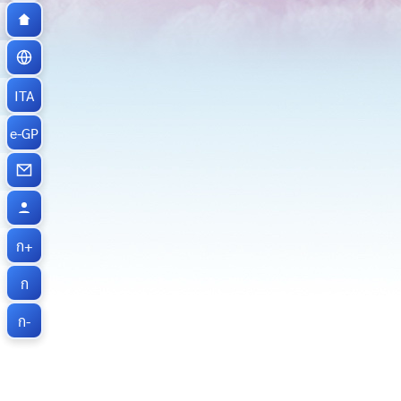
ITA
e-GP
ก+
ก
ก-