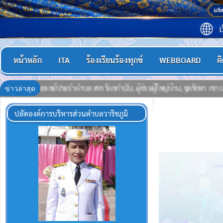
หน้าหลัก
ITA
ร้องเรียนร้องทุกข์
WEBBOARD
ต
ข่าวล่าสุด
น,ชุดรักษา ความปลอดภัยหมู่บ้าน (ชรบ.), อาสาสมัครสาธารณสุขประจำหมู่บ้าน (อ
ปลัดองค์การบริหารส่วนตำบลวาริชภูมิ