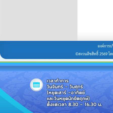
องค์การบร
©สงวนลิขสิทธิ์ 2569 โดยร