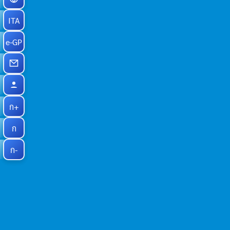
ITA
e-GP
ก+
ก
ก-