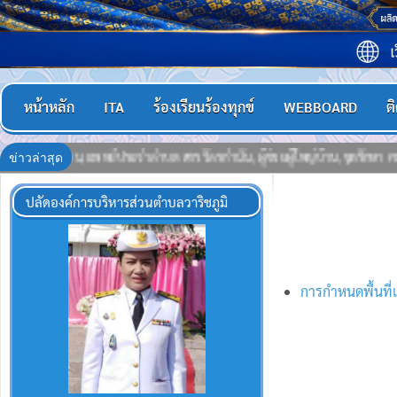
หน้าหลัก
ITA
ร้องเรียนร้องทุกข์
WEBBOARD
ต
ข่าวล่าสุด
ผู้ใหญ่บ้าน,ชุดรักษา ความปลอดภัยหมู่บ้าน (ชรบ.), อาสาสมัครสาธารณสุขประจำห
ปลัดองค์การบริหารส่วนตำบลวาริชภูมิ
การกำหนดพื้นที