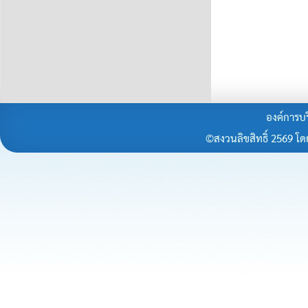
องค์การบร
©สงวนลิขสิทธิ์ 2569 โดยร