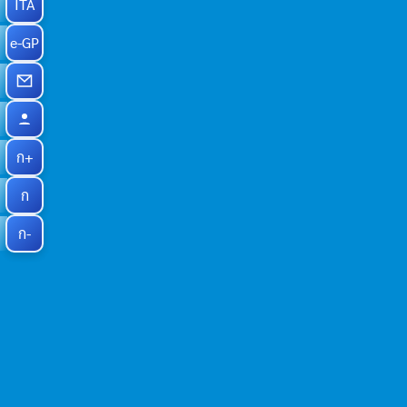
ITA
e-GP
ก+
ก
ก-