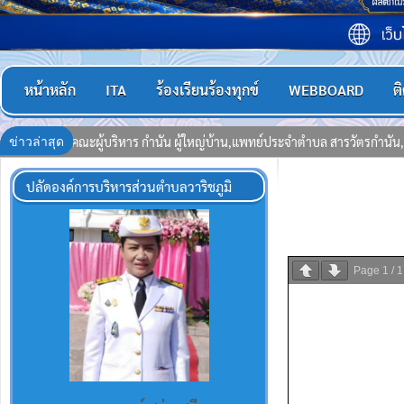
หน้าหลัก
ITA
ร้องเรียนร้องทุกข์
WEBBOARD
ต
ข่าวล่าสุด
พทย์ประจำตำบล สารวัตรกำนัน, ผู้ช่วยผู้ใหญ่บ้าน,ชุดรักษา ความปลอดภัยหมู่บ้
ปลัดองค์การบริหารส่วนตำบลวาริชภูมิ
Page
1
/
1