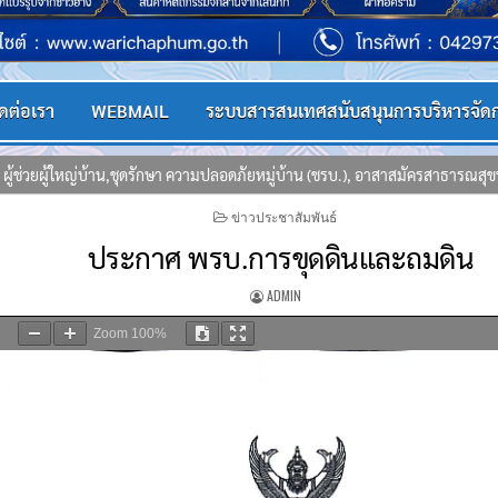
ิดต่อเรา
WEBMAIL
ระบบสารสนเทศสนับสนุนการบริหารจัด
าน (ชรบ.), อาสาสมัครสาธารณสุขประจำหมู่บ้าน (อสม.) จิตอาสาพระราชทาน และพุท
POSTED
ข่าวประชาสัมพันธ์
IN
ประกาศ พรบ.การขุดดินและถมดิน
ADMIN
Zoom
100%