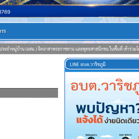
การ
ธศาสนิกชน ในพื้นที่ เข้าร่วมโครงการ และปรับภูมิทัศน์ ทำความสะอาดวัด ณ วัด
LINE อบต.วาริชภูมิ