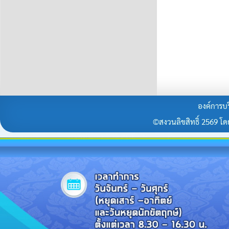
องค์การบร
©สงวนลิขสิทธิ์ 2569 โดยร