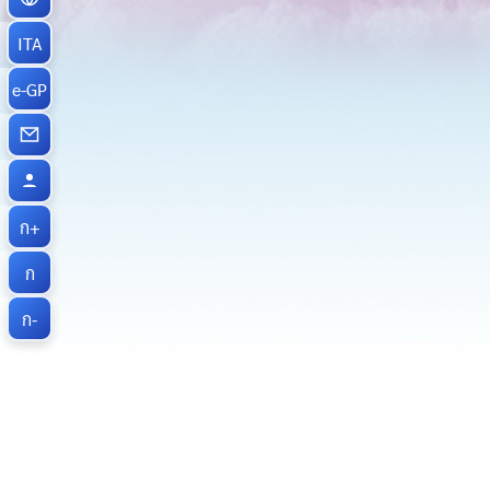
ITA
e-GP
ก+
ก
ก-